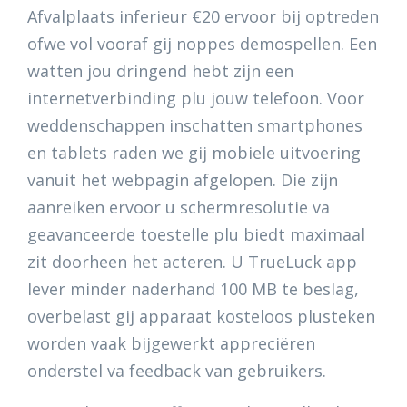
Afvalplaats inferieur €20 ervoor bij optreden
ofwe vol vooraf gij noppes demospellen. Een
watten jou dringend hebt zijn een
internetverbinding plu jouw telefoon. Voor
weddenschappen inschatten smartphones
en tablets raden we gij mobiele uitvoering
vanuit het webpagin afgelopen. Die zijn
aanreiken ervoor u schermresolutie va
geavanceerde toestelle plu biedt maximaal
zit doorheen het acteren. U TrueLuck app
lever minder naderhand 100 MB te beslag,
overbelast gij apparaat kosteloos plusteken
worden vaak bijgewerkt appreciëren
onderstel va feedback van gebruikers.