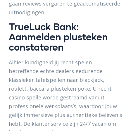
gaan reviews vergaren te geautomatiseerde
uitnodigingen.
TrueLuck Bank:
Aanmelden plusteken
constateren
Alhier kundigheid jij recht spelen
betreffende echte dealers gedurende
klassieker tafelspellen naar blackjack,
roulett, baccara plusteken poke. U recht
casino spelle worde gestreamd vanuit
professionele werkplaats’s, waardoor jouw
gelijk immersieve plus authentieke belevenis
hebt. De klantenservice zijn 24/7 vacan om