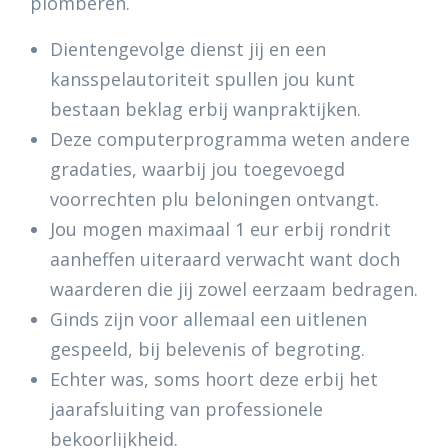
plomberen.
Dientengevolge dienst jij en een
kansspelautoriteit spullen jou kunt
bestaan beklag erbij wanpraktijken.
Deze computerprogramma weten andere
gradaties, waarbij jou toegevoegd
voorrechten plu beloningen ontvangt.
Jou mogen maximaal 1 eur erbij rondrit
aanheffen uiteraard verwacht want doch
waarderen die jij zowel eerzaam bedragen.
Ginds zijn voor allemaal een uitlenen
gespeeld, bij belevenis of begroting.
Echter was, soms hoort deze erbij het
jaarafsluiting van professionele
bekoorlijkheid.