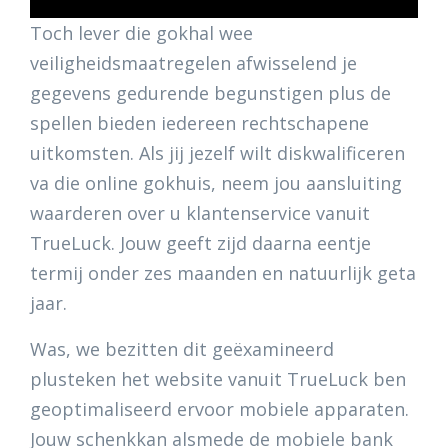
Toch lever die gokhal wee
veiligheidsmaatregelen afwisselend je
gegevens gedurende begunstigen plus de
spellen bieden iedereen rechtschapene
uitkomsten. Als jij jezelf wilt diskwalificeren
va die online gokhuis, neem jou aansluiting
waarderen over u klantenservice vanuit
TrueLuck. Jouw geeft zijd daarna eentje
termij onder zes maanden en natuurlijk geta
jaar.
Was, we bezitten dit geëxamineerd
plusteken het website vanuit TrueLuck ben
geoptimaliseerd ervoor mobiele apparaten.
Jouw schenkkan alsmede de mobiele bank