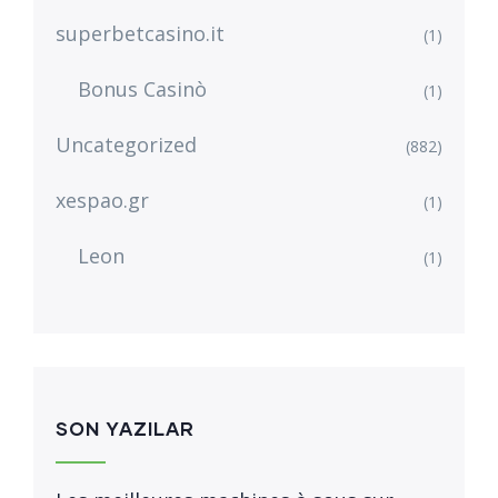
superbetcasino.it
(1)
Bonus Casinò
(1)
Uncategorized
(882)
xespao.gr
(1)
Leon
(1)
SON YAZILAR