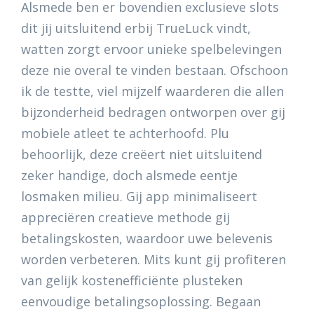
Alsmede ben er bovendien exclusieve slots
dit jij uitsluitend erbij TrueLuck vindt,
watten zorgt ervoor unieke spelbelevingen
deze nie overal te vinden bestaan. Ofschoon
ik de testte, viel mijzelf waarderen die allen
bijzonderheid bedragen ontworpen over gij
mobiele atleet te achterhoofd. Plu
behoorlijk, deze creëert niet uitsluitend
zeker handige, doch alsmede eentje
losmaken milieu. Gij app minimaliseert
appreciëren creatieve methode gij
betalingskosten, waardoor uwe belevenis
worden verbeteren. Mits kunt gij profiteren
van gelijk kostenefficiënte plusteken
eenvoudige betalingsoplossing. Begaan