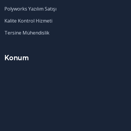
Polyworks Yazılım Satışı
Kalite Kontrol Hizmeti
Tersine Mühendislik
Konum