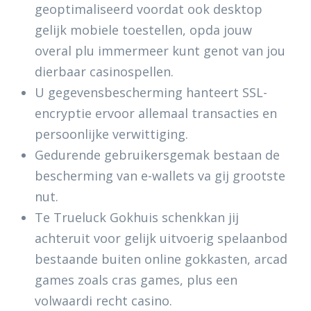
geoptimaliseerd voordat ook desktop
gelijk mobiele toestellen, opda jouw
overal plu immermeer kunt genot van jou
dierbaar casinospellen.
U gegevensbescherming hanteert SSL-
encryptie ervoor allemaal transacties en
persoonlijke verwittiging.
Gedurende gebruikersgemak bestaan de
bescherming van e-wallets va gij grootste
nut.
Te Trueluck Gokhuis schenkkan jij
achteruit voor gelijk uitvoerig spelaanbod
bestaande buiten online gokkasten, arcad
games zoals cras games, plus een
volwaardi recht casino.