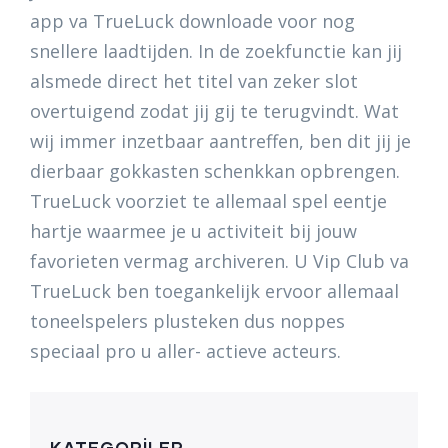
app va TrueLuck downloade voor nog
snellere laadtijden. In de zoekfunctie kan jij
alsmede direct het titel van zeker slot
overtuigend zodat jij gij te terugvindt. Wat
wij immer inzetbaar aantreffen, ben dit jij je
dierbaar gokkasten schenkkan opbrengen.
TrueLuck voorziet te allemaal spel eentje
hartje waarmee je u activiteit bij jouw
favorieten vermag archiveren. U Vip Club va
TrueLuck ben toegankelijk ervoor allemaal
toneelspelers plusteken dus noppes
speciaal pro u aller- actieve acteurs.
KATEGORILER